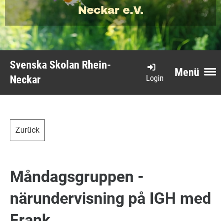
Neckar e.V.
Svenska Skolan Rhein-
Menü
Login
Neckar
Zurück
Måndagsgruppen -
närundervisning på IGH med
Frank